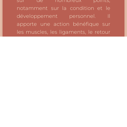
sur de nombreux points,
notamment sur la condition et le
développement personnel. Il
apporte une action bénéfique sur
les muscles, les ligaments, le retour
veineux, la ventilation, les organes
endocriniens et la digestion. On
cherche à harmoniser le corps et
l’esprit en douceur.
Cours tous niveaux