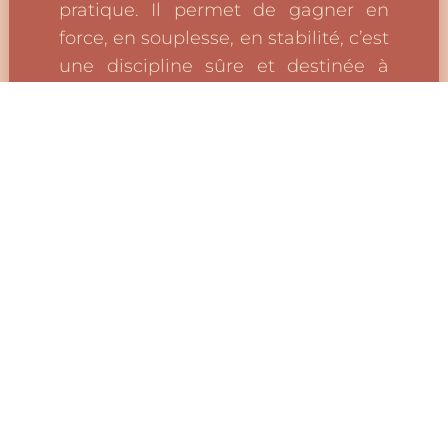
pratique. Il permet de gagner en
force, en souplesse, en stabilité, c’est
une discipline sûre et destinée à
tous.
Cours tous niveaux