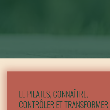
LE PILATES, CONNAÎTRE,
CONTRÔLER ET TRANSFORMER