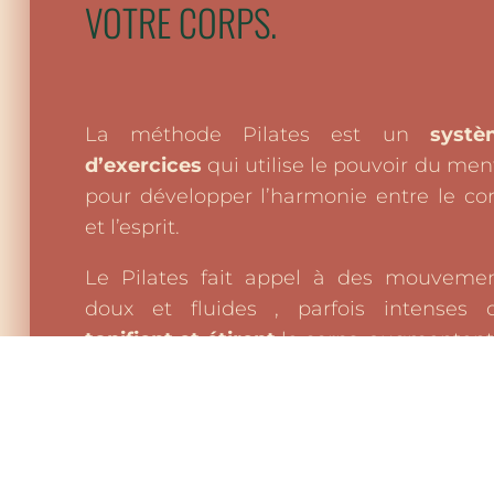
VOTRE CORPS.
La méthode Pilates est un
systè
d’exercices
qui utilise le pouvoir du men
pour développer l’harmonie entre le co
et l’esprit.
Le Pilates fait appel à des mouveme
doux et fluides , parfois intenses 
tonifient et étirent
le corps, augmentent
force et la souplesse des muscles profo
et des articulations.
Les principes fondamentaux du Pila
s’attachent à une respiration maîtrisée